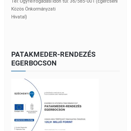
Tel: Ügyfélfogadási időn túl: 36/585-001 (Egercsehi
Közös Önkormányzati
Hivatal)
PATAKMEDER-RENDEZÉS
EGERBOCSON