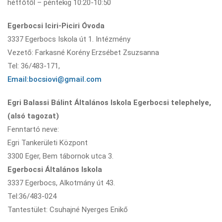
hétfőtől – péntekig 10:20-10:50
Egerbocsi Iciri-Piciri Óvoda
3337 Egerbocs Iskola út 1. Intézmény
Vezető: Farkasné Korény Erzsébet Zsuzsanna
Tel: 36/483-171,
Email:bocsiovi@gmail.com
Egri Balassi Bálint Általános Iskola Egerbocsi telephelye,
(alsó tagozat)
Fenntartó neve:
Egri Tankerületi Központ
3300 Eger, Bem tábornok utca 3.
Egerbocsi Általános Iskola
3337 Egerbocs, Alkotmány út 43.
Tel:36/483-024
Tantestület: Csuhajné Nyerges Enikő