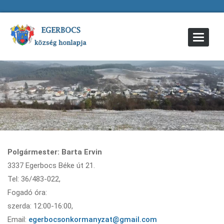
Toggle
Navigat
Polgármester: Barta Ervin
3337 Egerbocs Béke út 21.
Tel: 36/483-022,
Fogadó óra:
szerda: 12:00-16:00,
Email:
egerbocsonkormanyzat@gmail.com