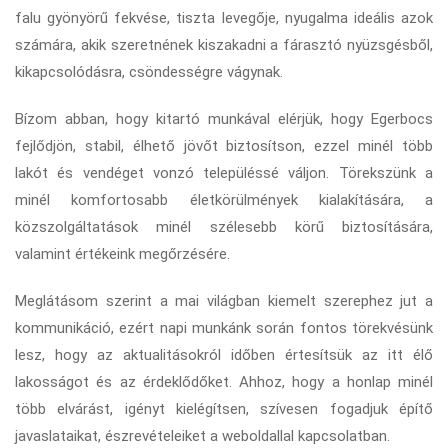
falu gyönyörű fekvése, tiszta levegője, nyugalma ideális azok
számára, akik szeretnének kiszakadni a fárasztó nyüzsgésből,
kikapcsolódásra, csöndességre vágynak.
Bízom abban, hogy kitartó munkával elérjük, hogy Egerbocs
fejlődjön, stabil, élhető jövőt biztosítson, ezzel minél több
lakót és vendéget vonzó településsé váljon. Törekszünk a
minél komfortosabb életkörülmények kialakítására, a
közszolgáltatások minél szélesebb körű biztosítására,
valamint értékeink megőrzésére.
Meglátásom szerint a mai világban kiemelt szerephez jut a
kommunikáció, ezért napi munkánk során fontos törekvésünk
lesz, hogy az aktualitásokról időben értesítsük az itt élő
lakosságot és az érdeklődőket. Ahhoz, hogy a honlap minél
több elvárást, igényt kielégítsen, szívesen fogadjuk építő
javaslataikat, észrevételeiket a weboldallal kapcsolatban.