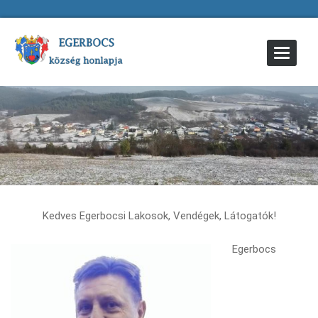
Toggle
Navigat
Kedves Egerbocsi Lakosok, Vendégek, Látogatók!
Egerbocs