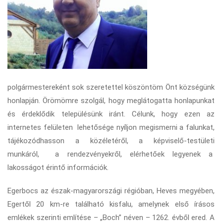
polgármestereként sok szeretettel köszöntöm Önt községünk
honlapján. Örömömre szolgál, hogy meglátogatta honlapunkat
és érdeklődik településünk iránt. Célunk, hogy ezen az
internetes felületen lehetősége nyíljon megismerni a falunkat,
tájékozódhasson a közéletéről, a képviselő-testületi
munkáról, a rendezvényekről, elérhetőek legyenek a
lakosságot érintő információk.
Egerbocs az észak-magyarországi régióban, Heves megyében,
Egertől 20 km-re található kisfalu, amelynek első írásos
emlékek szerinti említése – „Boch” néven – 1262. évből ered. A