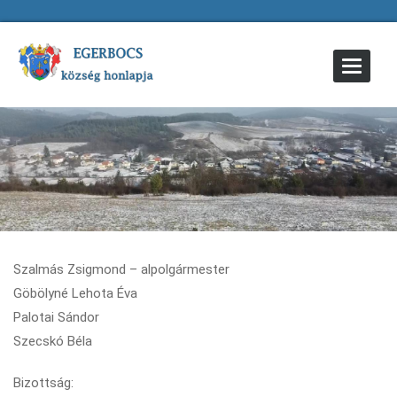
Toggle
Navigat
Szalmás Zsigmond – alpolgármester
Göbölyné Lehota Éva
Palotai Sándor
Szecskó Béla
Bizottság: