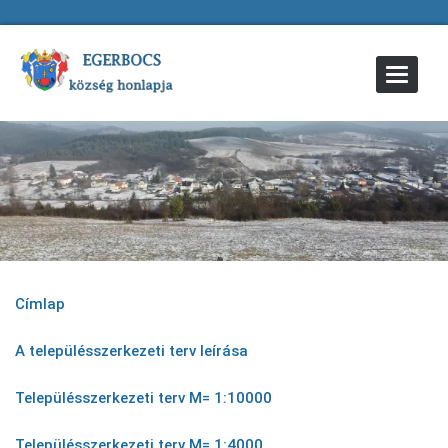
Toggle
Navigat
Címlap
A településszerkezeti terv leírása
Településszerkezeti terv M= 1:10000
Településszerkezeti terv M= 1:4000