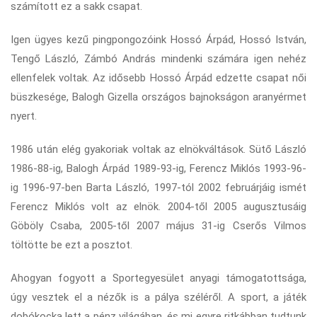
számított ez a sakk csapat.
Igen ügyes kezű pingpongozóink Hossó Árpád, Hossó István,
Tengő László, Zámbó András mindenki számára igen nehéz
ellenfelek voltak. Az idősebb Hossó Árpád edzette csapat női
büszkesége, Balogh Gizella országos bajnokságon aranyérmet
nyert.
1986 után elég gyakoriak voltak az elnökváltások. Sütő László
1986-88-ig, Balogh Árpád 1989-93-ig, Ferencz Miklós 1993-96-
ig 1996-97-ben Barta László, 1997-tól 2002 februárjáig ismét
Ferencz Miklós volt az elnök. 2004-től 2005 augusztusáig
Göböly Csaba, 2005-től 2007 május 31-ig Cserős Vilmos
töltötte be ezt a posztot.
Ahogyan fogyott a Sportegyesület anyagi támogatottsága,
úgy vesztek el a nézők is a pálya széléről. A sport, a játék
dobókocka lett a pénz világában, és mi egyre ritkábban tudtunk