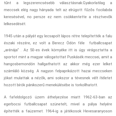
tűnt a legszerencsésebb választásnak.Gyakorlatilag a
meccsek elég nagy hányada telt az elrúgott fűzős focilabda
keresésével, no persze ez nem csökkentette a résztvevők
lelkesedését.
1945 után a pályát egy lecsapolt lápos rétre telepítették a falu
északi részére, ez volt a Berecz Ödön féle futballcsapat
„arénája” . Az 50-es évek környéke itt is úgy virágoztatta a
sportot mint a magyar válogatottat Puskásék meccsei, amit a
hangosbemondón hallgathatott az akkor még ezer lelket
számláló község. A nagyon felpaprikázott hazai meccseken
jókat mulattak a nézők, ami sokszor a tévesnek vélt ítéletet
hozott bírók pánikszerű menekülésébe is torkollhatott.
A fafeldolgozó üzem áthelyezése miatt 1962-63-ban az
egerbocsi futballcsapat szünetelt, mivel a pálya helyére
építették a faüzemet. 1964-ig a játékosok Hevesaranyoson