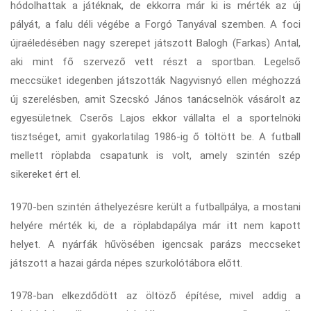
hódolhattak a játéknak, de ekkorra már ki is mérték az új
pályát, a falu déli végébe a Forgó Tanyával szemben. A foci
újraéledésében nagy szerepet játszott Balogh (Farkas) Antal,
aki mint fő szervező vett részt a sportban. Legelső
meccsüket idegenben játszották Nagyvisnyó ellen méghozzá
új szerelésben, amit Szecskó János tanácselnök vásárolt az
egyesületnek. Cserős Lajos ekkor vállalta el a sportelnöki
tisztséget, amit gyakorlatilag 1986-ig ő töltött be. A futball
mellett röplabda csapatunk is volt, amely szintén szép
sikereket ért el.
1970-ben szintén áthelyezésre került a futballpálya, a mostani
helyére mérték ki, de a röplabdapálya már itt nem kapott
helyet. A nyárfák hűvösében igencsak parázs meccseket
játszott a hazai gárda népes szurkolótábora előtt.
1978-ban elkezdődött az öltöző építése, mivel addig a