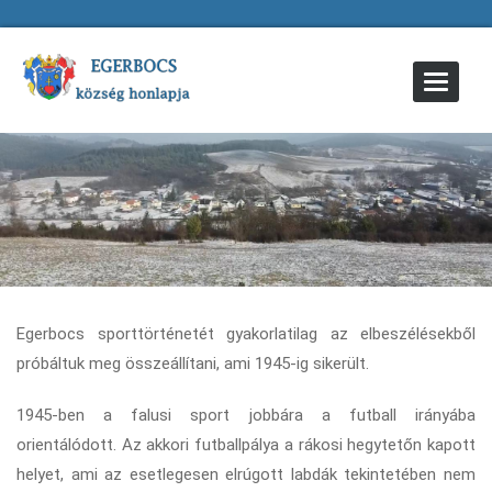
Toggle
Navigat
Egerbocs sporttörténetét gyakorlatilag az elbeszélésekből
próbáltuk meg összeállítani, ami 1945-ig sikerült.
1945-ben a falusi sport jobbára a futball irányába
orientálódott. Az akkori futballpálya a rákosi hegytetőn kapott
helyet, ami az esetlegesen elrúgott labdák tekintetében nem