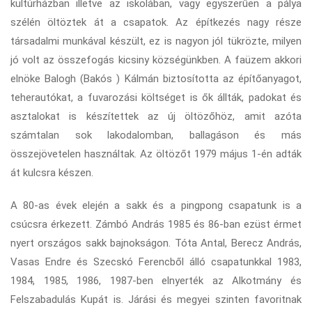
kultúrházban illetve az iskolában, vagy egyszerűen a pálya
szélén öltöztek át a csapatok. Az építkezés nagy része
társadalmi munkával készült, ez is nagyon jól tükrözte, milyen
jó volt az összefogás kicsiny községünkben. A faüzem akkori
elnöke Balogh (Bakós ) Kálmán biztosította az építőanyagot,
teherautókat, a fuvarozási költséget is ők állták, padokat és
asztalokat is készítettek az új öltözőhöz, amit azóta
számtalan sok lakodalomban, ballagáson és más
összejövetelen használtak. Az öltözőt 1979 május 1-én adták
át kulcsra készen.
A 80-as évek elején a sakk és a pingpong csapatunk is a
csúcsra érkezett. Zámbó András 1985 és 86-ban ezüst érmet
nyert országos sakk bajnokságon. Tóta Antal, Berecz András,
Vasas Endre és Szecskó Ferencből álló csapatunkkal 1983,
1984, 1985, 1986, 1987-ben elnyerték az Alkotmány és
Felszabadulás Kupát is. Járási és megyei szinten favoritnak