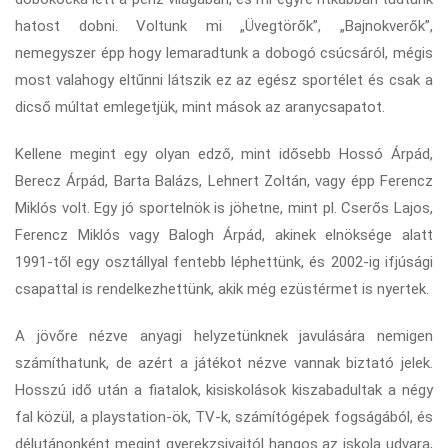
hatost dobni. Voltunk mi „Üvegtörők”, „Bajnokverők”,
nemegyszer épp hogy lemaradtunk a dobogó csúcsáról, mégis
most valahogy eltűnni látszik ez az egész sportélet és csak a
dicső múltat emlegetjük, mint mások az aranycsapatot.
Kellene megint egy olyan edző, mint idősebb Hossó Árpád,
Berecz Árpád, Barta Balázs, Lehnert Zoltán, vagy épp Ferencz
Miklós volt. Egy jó sportelnök is jöhetne, mint pl. Cserős Lajos,
Ferencz Miklós vagy Balogh Árpád, akinek elnöksége alatt
1991-től egy osztállyal fentebb léphettünk, és 2002-ig ifjúsági
csapattal is rendelkezhettünk, akik még ezüstérmet is nyertek.
A jövőre nézve anyagi helyzetünknek javulására nemigen
számíthatunk, de azért a játékot nézve vannak biztató jelek.
Hosszú idő után a fiatalok, kisiskolások kiszabadultak a négy
fal közül, a playstation-ök, TV-k, számítógépek fogságából, és
délutánonként megint gyerekzsivajtól hangos az iskola udvara,