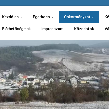
Kezdőlap
Egerbocs
Önkormányzat
Ké
...
...
...
Elérhetőségeink
Impresszum
Közadatok
Vá