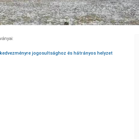
ányai:
edvezményre jogosultsághoz és hátrányos helyzet