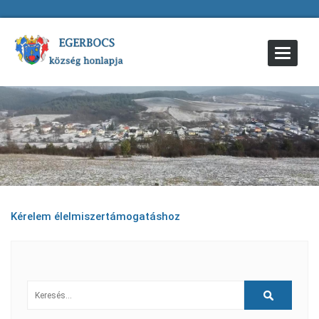
Toggle
Navigat
Kérelem élelmiszertámogatáshoz