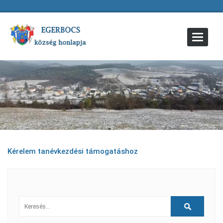
Toggle
Navigat
Kérelem tanévkezdési támogatáshoz