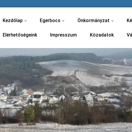
Kezdőlap
Egerbocs
Önkormányzat
Ké
...
...
...
Elérhetőségeink
Impresszum
Közadatok
Vá