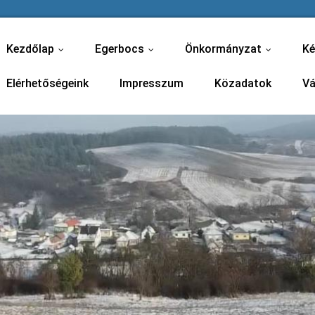
Kezdőlap
Egerbocs
Önkormányzat
Ké
...
...
...
Elérhetőségeink
Impresszum
Közadatok
Vá