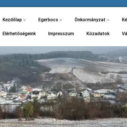
Kezdőlap
Egerbocs
Önkormányzat
Ké
...
...
...
Elérhetőségeink
Impresszum
Közadatok
Vá