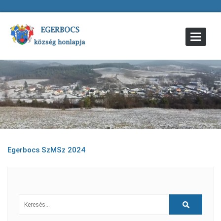
Toggle
Navigat
Egerbocs SzMSz 2024