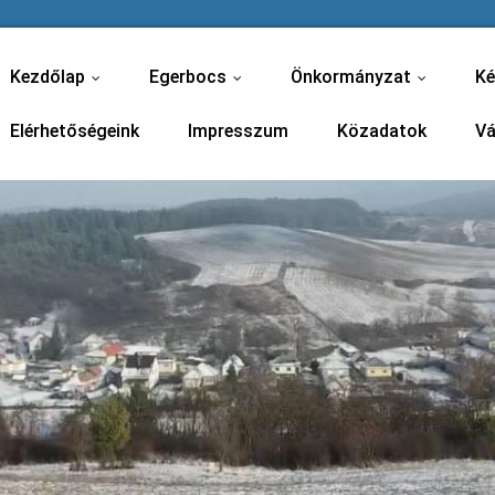
Kezdőlap
Egerbocs
Önkormányzat
Ké
...
...
...
Elérhetőségeink
Impresszum
Közadatok
Vá