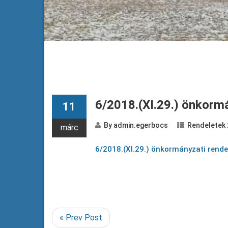
6/2018.(XI.29.) önkormá
11
By
admin.egerbocs
Rendeletek
márc
6/2018.(XI.29.) önkormányzati rende
« Prev Post