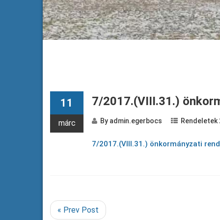
7/2017.(VIII.31.) önkor
11
By
admin.egerbocs
Rendeletek
márc
7/2017.(VIII.31.) önkormányzati rend
« Prev Post