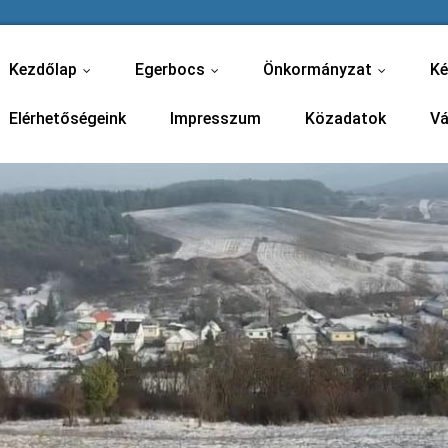
Kezdőlap
Egerbocs
Önkormányzat
Ké
...
...
...
Elérhetőségeink
Impresszum
Közadatok
Vá