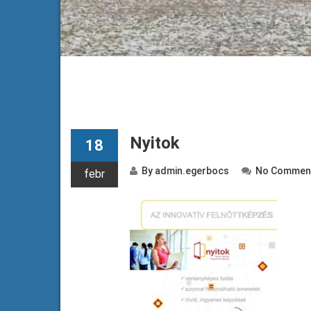
Nyitok
18
By
admin.egerbocs
No Commen
febr