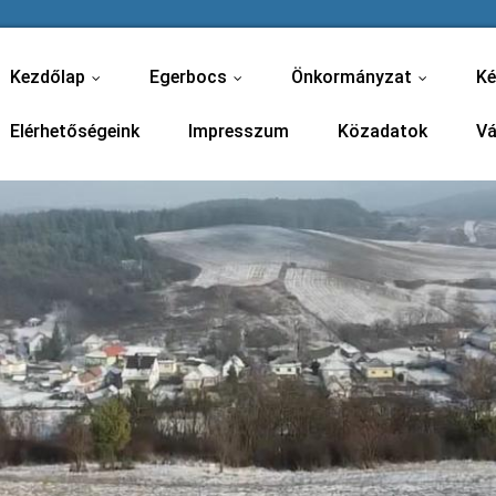
Kezdőlap
Egerbocs
Önkormányzat
Ké
...
...
...
Elérhetőségeink
Impresszum
Közadatok
Vá