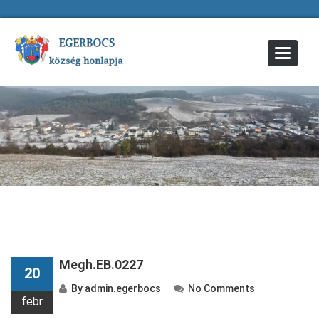
Toggle
Navigat
Megh.EB.0227
20
By
admin.egerbocs
No Comments
febr