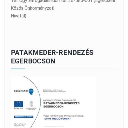
Tel: Ügyfélfogadási időn túl: 36/585-001 (Egercsehi
Közös Önkormányzati
Hivatal)
PATAKMEDER-RENDEZÉS
EGERBOCSON