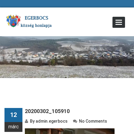
Toggle
Navigat
20200302_105910
12
By
admin.egerbocs
No Comments
márc