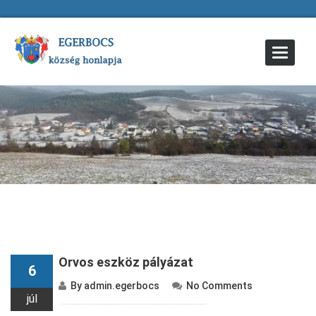
Toggle
Navigat
Orvos eszköz pályázat
6
By
admin.egerbocs
No Comments
júl