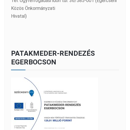
Tel: Ügyfélfogadási időn túl: 36/585-001 (Egercsehi
Közös Önkormányzati
Hivatal)
PATAKMEDER-RENDEZÉS
EGERBOCSON