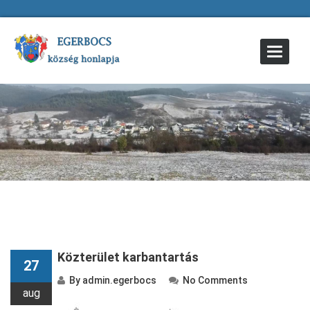
Toggle
Navigat
Közterület karbantartás
27
By
admin.egerbocs
No Comments
aug