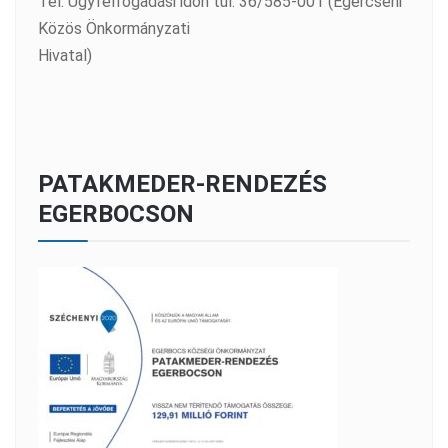
Tel: Ügyfélfogadási időn túl: 36/585-001 (Egercsehi
Közös Önkormányzati
Hivatal)
PATAKMEDER-RENDEZÉS
EGERBOCSON