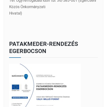
Tel: Ügyfélfogadási időn túl: 36/585-001 (Egercsehi
Közös Önkormányzati
Hivatal)
PATAKMEDER-RENDEZÉS
EGERBOCSON