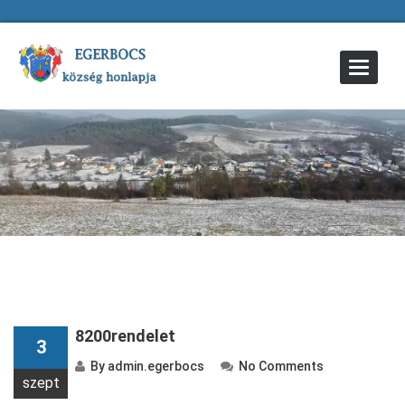
Toggle
Navigat
8200rendelet
3
By
admin.egerbocs
No Comments
szept