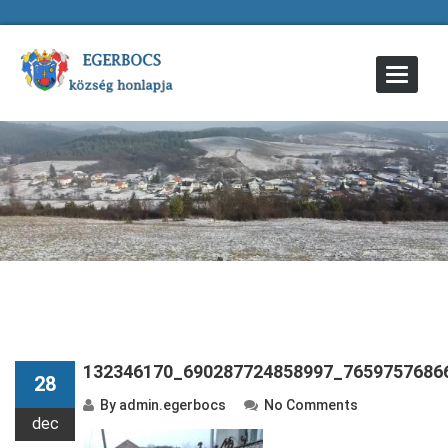
Toggle
Navigat
132346170_690287724858997_7659757686
28
By
admin.egerbocs
No Comments
dec