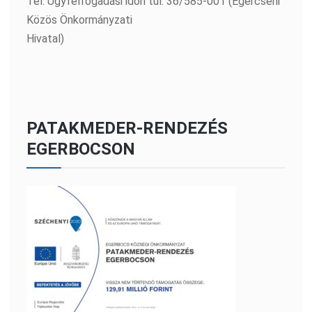
Tel: Ügyfélfogadási időn túl: 36/585-001 (Egercsehi
Közös Önkormányzati
Hivatal)
PATAKMEDER-RENDEZÉS
EGERBOCSON