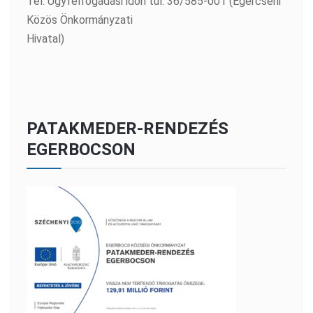
Tel: Ügyfélfogadási időn túl: 36/585-001 (Egercsehi
Közös Önkormányzati
Hivatal)
PATAKMEDER-RENDEZÉS
EGERBOCSON