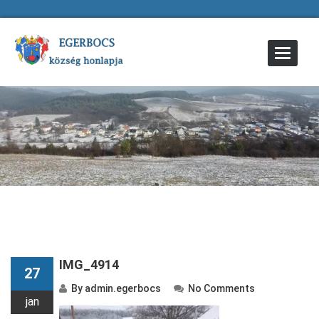
Toggle
Navigat
IMG_4914
27
By
admin.egerbocs
No Comments
jan