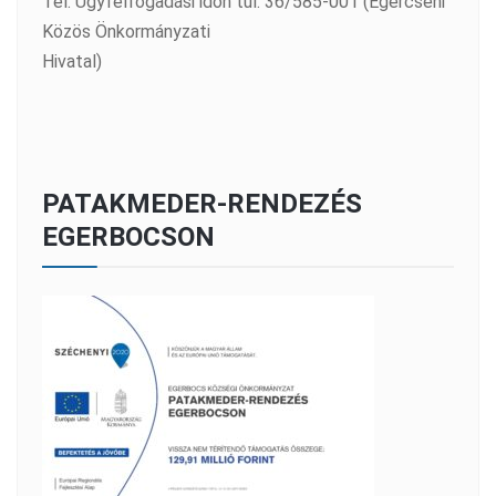
Tel: Ügyfélfogadási időn túl: 36/585-001 (Egercsehi
Közös Önkormányzati
Hivatal)
PATAKMEDER-RENDEZÉS
EGERBOCSON