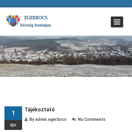
Toggle
Navigat
Tájékoztató
1
By
admin.egerbocs
No Comments
ápr