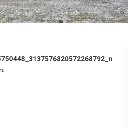
5750448_3137576820572268792_n
ts