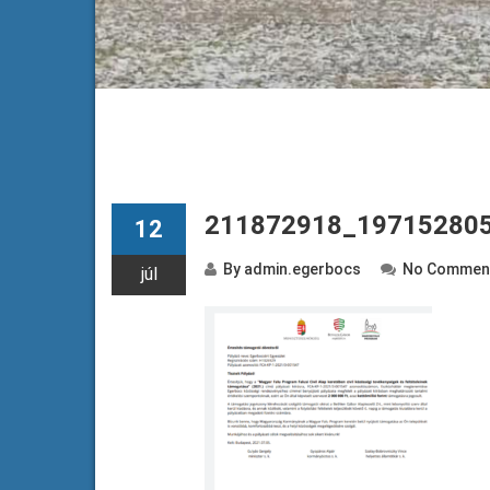
211872918_19715280
12
By
admin.egerbocs
No Commen
júl