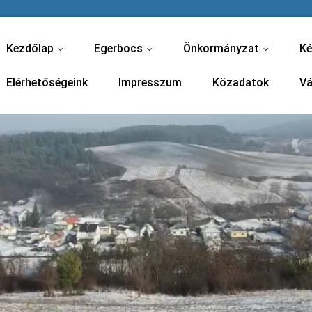
Kezdőlap
Egerbocs
Önkormányzat
Ké
...
...
...
Elérhetőségeink
Impresszum
Közadatok
Vá