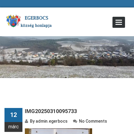
Toggle
Navigat
IMG20250310095733
12
By
admin.egerbocs
No Comments
márc