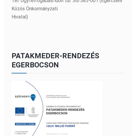
Tel: Ügyfélfogadási időn túl: 36/585-001 (Egercsehi
Közös Önkormányzati
Hivatal)
PATAKMEDER-RENDEZÉS
EGERBOCSON