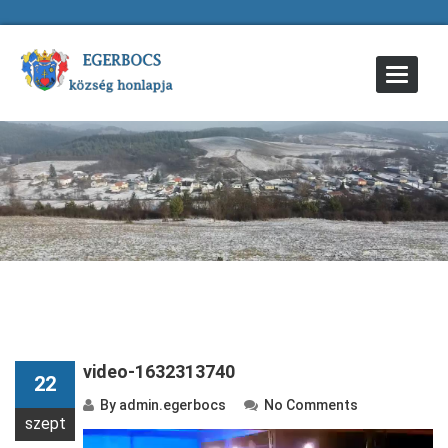
Toggle
Navigat
video-1632313740
22
By
admin.egerbocs
No Comments
szept
Videólejátszó