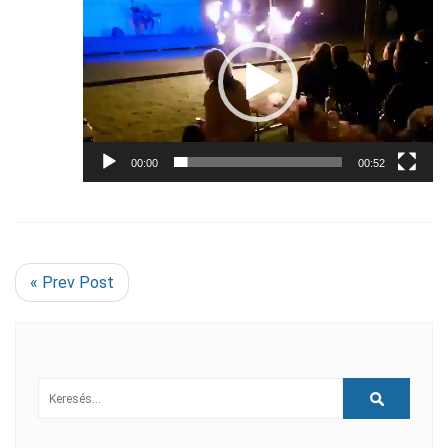
00:00
00:52
« Prev Post