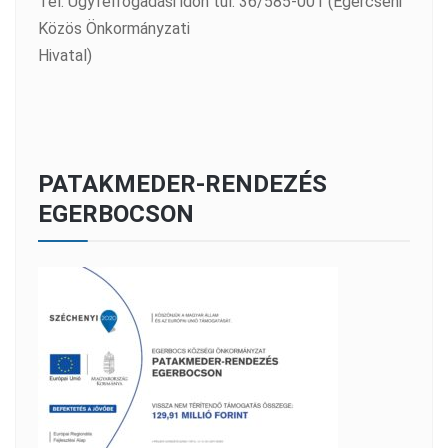
Tel: Ügyfélfogadási időn túl: 36/585-001 (Egercsehi
Közös Önkormányzati
Hivatal)
PATAKMEDER-RENDEZÉS
EGERBOCSON