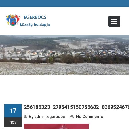
Toggle
Navigat
256186323_2795415150756682_836952467
17
By
admin.egerbocs
No Comments
nov