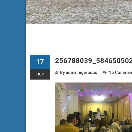
256788039_58465050
17
By
admin.egerbocs
No Commen
nov