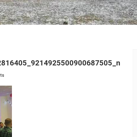
2816405_9214925500900687505_n
ts