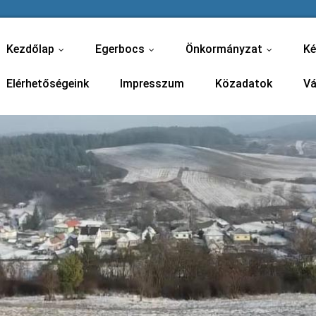
Kezdőlap
Egerbocs
Önkormányzat
Ké
...
...
...
Elérhetőségeink
Impresszum
Közadatok
Vá