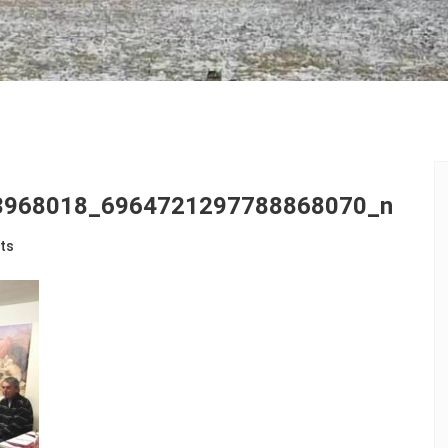
3968018_6964721297788868070_n
ts