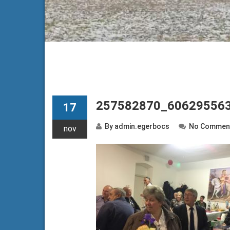
257582870_60629556
17
By
admin.egerbocs
No Commen
nov