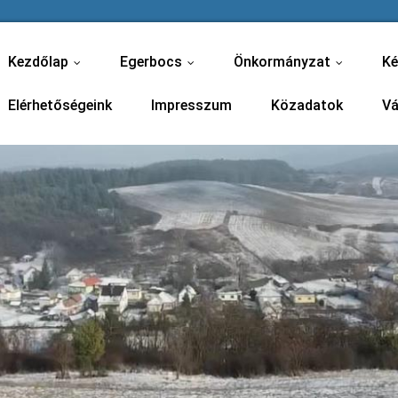
Kezdőlap
Egerbocs
Önkormányzat
Ké
...
...
...
Elérhetőségeink
Impresszum
Közadatok
Vá