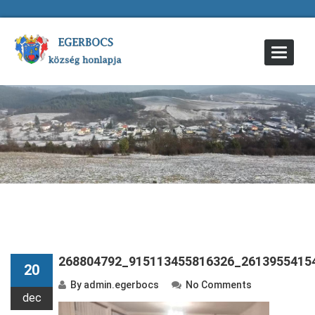
Toggle
Navigat
268804792_915113455816326_2613955415
20
By
admin.egerbocs
No Comments
dec