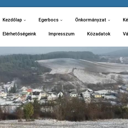
Kezdőlap
Egerbocs
Önkormányzat
Ké
...
...
...
Elérhetőségeink
Impresszum
Közadatok
Vá