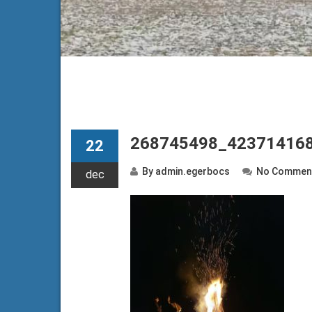
268745498_42371416
22
By
admin.egerbocs
No Commen
dec