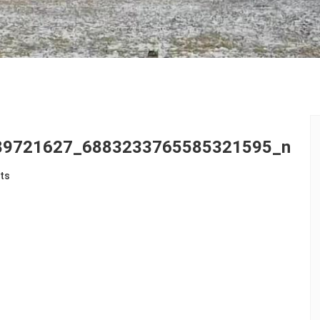
89721627_6883233765585321595_n
ts