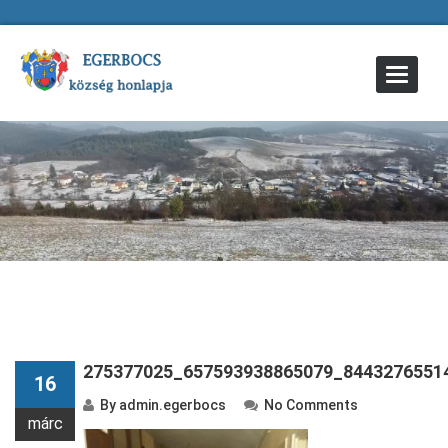
Toggle
Navigat
275377025_657593938865079_8443276551
16
By
admin.egerbocs
No Comments
márc