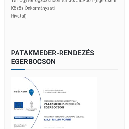
Tel: Ügyfélfogadási időn túl: 36/585-001 (Egercsehi
Közös Önkormányzati
Hivatal)
PATAKMEDER-RENDEZÉS
EGERBOCSON