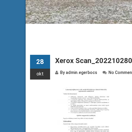
Xerox Scan_20221028
28
By
admin.egerbocs
No Commen
okt