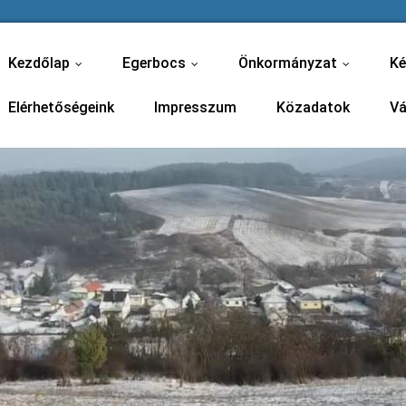
Kezdőlap
Egerbocs
Önkormányzat
Ké
...
...
...
Elérhetőségeink
Impresszum
Közadatok
Vá