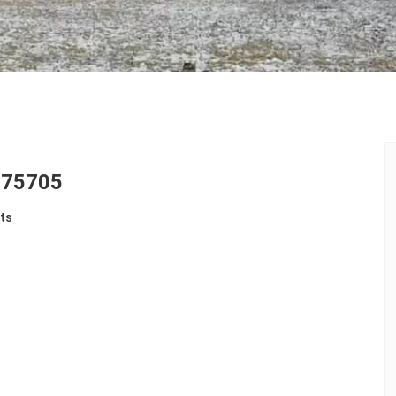
075705
ts