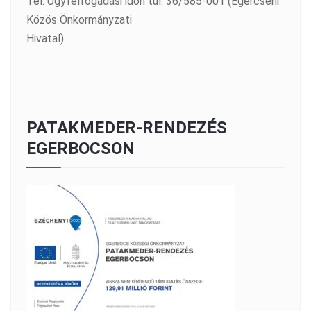
Tel: Ügyfélfogadási időn túl: 36/585-001 (Egercsehi
Közös Önkormányzati
Hivatal)
PATAKMEDER-RENDEZÉS
EGERBOCSON