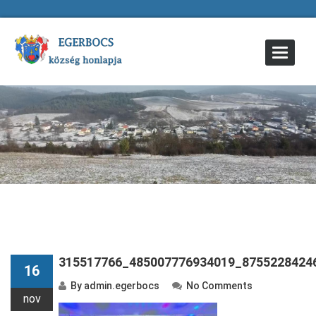
Toggle
Navigat
315517766_485007776934019_8755228424
16
By
admin.egerbocs
No Comments
nov