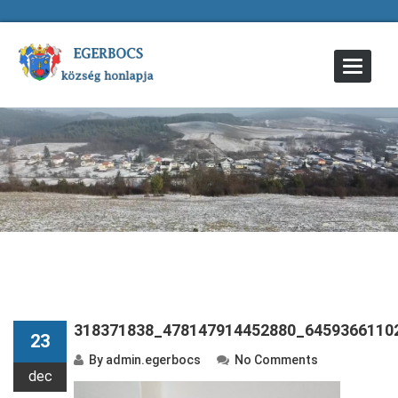
Toggle
Navigat
318371838_478147914452880_6459366110
23
By
admin.egerbocs
No Comments
dec