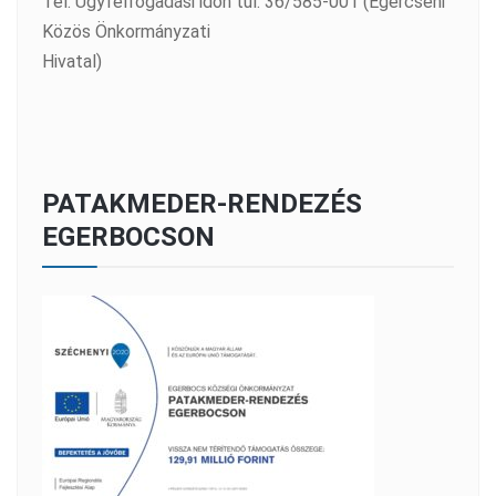
Tel: Ügyfélfogadási időn túl: 36/585-001 (Egercsehi
Közös Önkormányzati
Hivatal)
PATAKMEDER-RENDEZÉS
EGERBOCSON