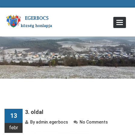
Toggle
Navigat
3. oldal
13
By
admin.egerbocs
No Comments
febr