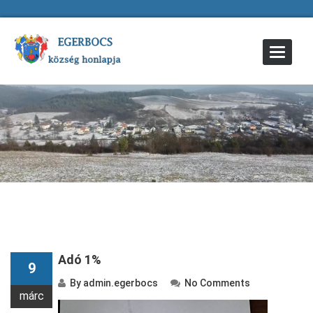
Toggle
Navigat
Adó 1%
9
By
admin.egerbocs
No Comments
márc