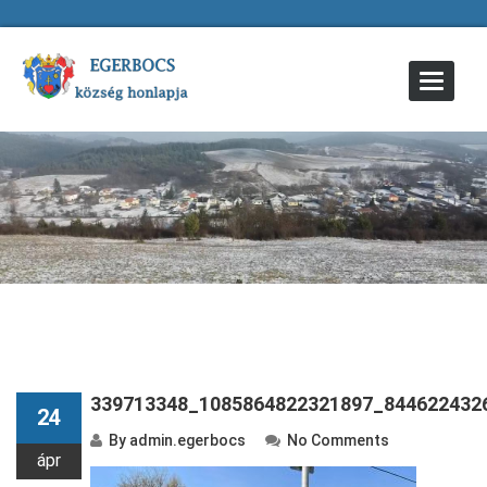
Toggle
Navigat
339713348_1085864822321897_844622432
24
By
admin.egerbocs
No Comments
ápr