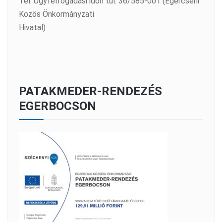
Tel: Ügyfélfogadási időn túl: 36/585-001 (Egercsehi
Közös Önkormányzati
Hivatal)
PATAKMEDER-RENDEZÉS
EGERBOCSON