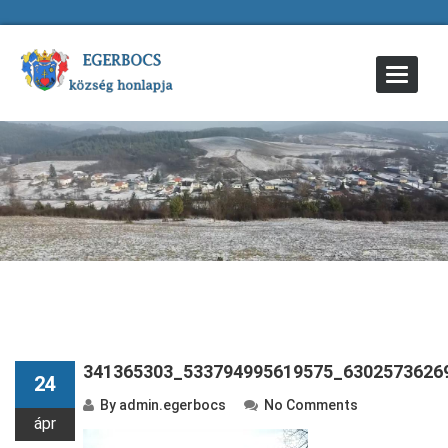
Toggle
Navigat
341365303_533794995619575_6302573626
24
By
admin.egerbocs
No Comments
ápr