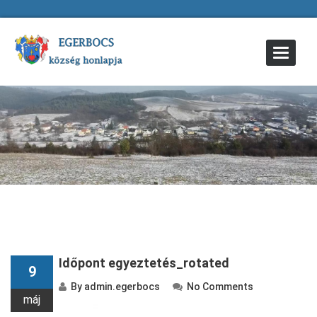
Toggle
Navigat
Időpont egyeztetés_rotated
9
By
admin.egerbocs
No Comments
máj