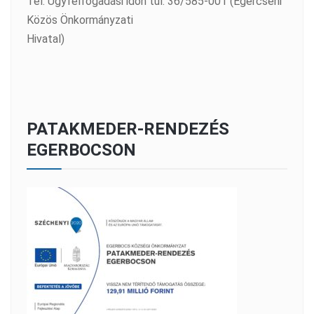
Tel: Ügyfélfogadási időn túl: 36/585-001 (Egercsehi
Közös Önkormányzati
Hivatal)
PATAKMEDER-RENDEZÉS
EGERBOCSON