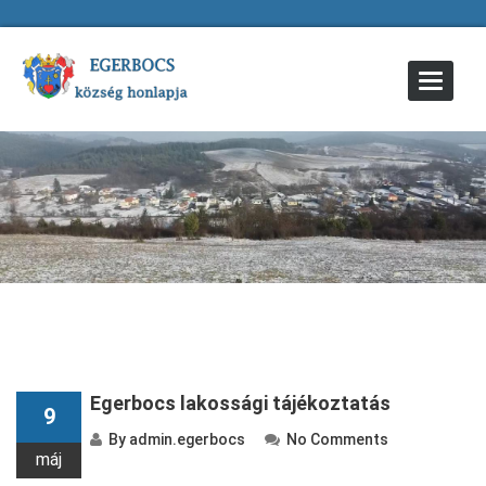
Toggle
Navigat
Egerbocs lakossági tájékoztatás
9
By
admin.egerbocs
No Comments
máj