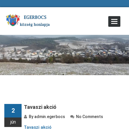
Toggle
Navigat
Tavaszi akció
2
By
admin.egerbocs
No Comments
jún
Tavaszi akció