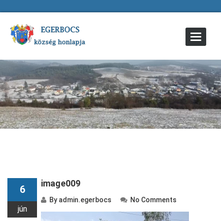
Toggle
Navigat
image009
6
By
admin.egerbocs
No Comments
jún