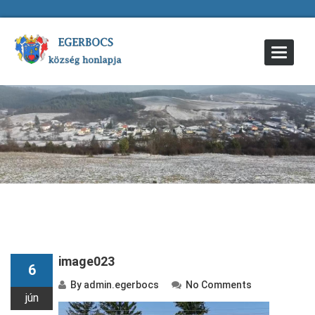
Toggle
Navigat
image023
6
By
admin.egerbocs
No Comments
jún