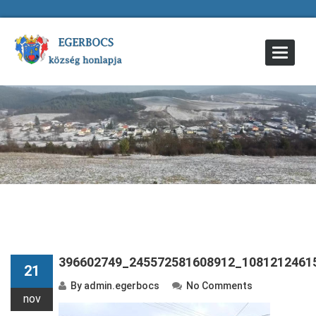
Toggle
Navigat
396602749_245572581608912_1081212461
21
By
admin.egerbocs
No Comments
nov