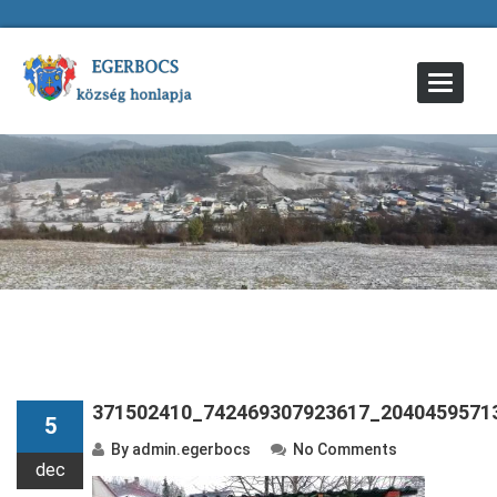
Toggle
Navigat
371502410_742469307923617_2040459571
5
By
admin.egerbocs
No Comments
dec