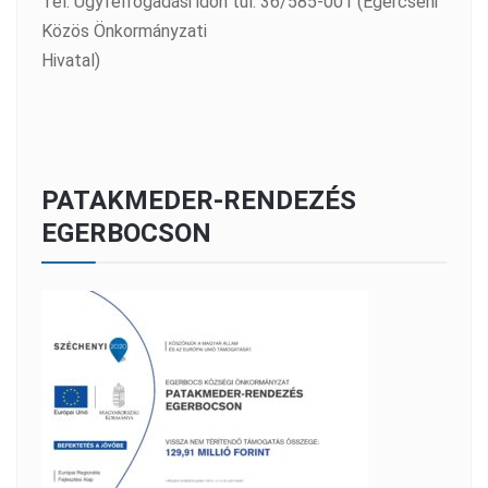
Tel: Ügyfélfogadási időn túl: 36/585-001 (Egercsehi
Közös Önkormányzati
Hivatal)
PATAKMEDER-RENDEZÉS
EGERBOCSON