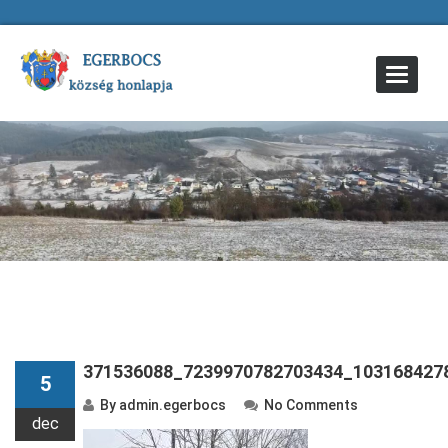
Toggle
Navigat
371536088_7239970782703434_103168427
5
By
admin.egerbocs
No Comments
dec