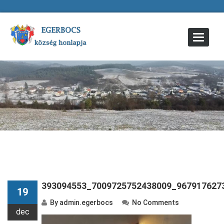
Toggle
Navigat
393094553_7009725752438009_967917627
19
By
admin.egerbocs
No Comments
dec