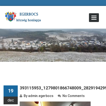
Toggle
Navigat
393115953_1279801866748009_282919429
19
By
admin.egerbocs
No Comments
dec